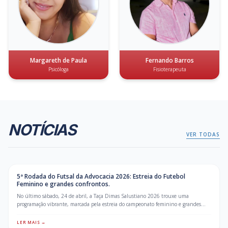
Margareth de Paula
Fernando Barros
Psicóloga
Fisioterapeuta
NOTÍCIAS
VER TODAS
24/04/2026
5ª Rodada do Futsal da Advocacia 2026: Estreia do Futebol
Feminino e grandes confrontos.
No último sábado, 24 de abril, a Taça Dimas Salustiano 2026 trouxe uma
programação vibrante, marcada pela estreia do campeonato feminino e grandes
confrontos nas demais categorias. O ginásio foi palco de um dia cheio de energia e
competitividade, destacando a crescente participação das mulheres no futsal da
LER MAIS →