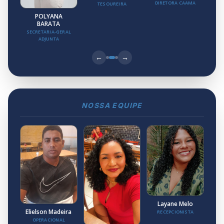
DIRETORA CAAMA
TESOUREIRA
POLYANA
BARATA
SECRETARIA-GERAL
ADJUNTA
←
→
NOSSA EQUIPE
Layane Melo
Elielson Madeira
RECEPCIONISTA
OPERACIONAL