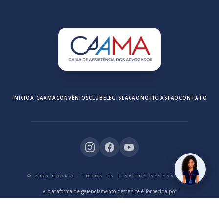
INÍCIO
A CAAMA
CONVÊNIOS
CLUBE
LEGISLAÇÃO
NOTÍCIAS
FAQ
CONTATO
© 2026 CAAMA - TODOS OS DIREITOS RESERVADOS
A plataforma de gerenciamento deste site é fornecida por
www.solucoespublicas.com